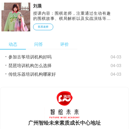
云杯、致敬英雄全国优秀指导教师、白名
刘晨
单优秀辅导老师。
授课内容：围棋老师，注重通过生动有趣
的围棋故事、棋局解析以及实战演练等方
式。因材施教，激发学生对围棋的好奇心
联系老师
和探索欲，让学生在轻松愉快的氛围中体
验围棋的乐趣，注重因材施教，根据学生
的不同特点和需求，制定个性化的教学计
动态
问答
评价
划和教学方法，同时还会鼓励学生发挥自
己的个性和特长，让他们在围棋学习中找
到自己的定位和价值。 个人荣誉：围棋
参加古筝培训机构好吗
04-03
业余5段，教龄10年，国家一级裁判员，
国家二级运动员中国围棋协会围棋教练
琵琶培训机构怎么选择
04-03
员，被评为【上海市五星教练员】
传统乐器培训机构哪家好
04-03
广州智绘未来素质成长中心地址