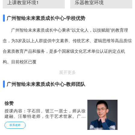
上课教室环境1
乐器教室环境
广州智绘未来素质成长中心-学校优势
广州智绘未来素质成长中心秉承“以文化人，以技赋能”的教育理
念，为3岁及以上人群提供中文素养、传统艺术、逻辑思维等高品质综
合素质教育产品和服务，是多个国家级文化艺术单位认证的定点机
构。目前校区已覆
展开更多
广州智绘未来素质成长中心-教师团队
徐赞
授课内容：字石田、號三一居士，师从徐
建融、汪黎特老师，生于艺术世家。广州
美院硕士，國家一級工藝美術師，龙现代
联系老师
艺术中心签约画家，第二、三、四、五、
六、七、八、九、十届全国足迹大赛、朵