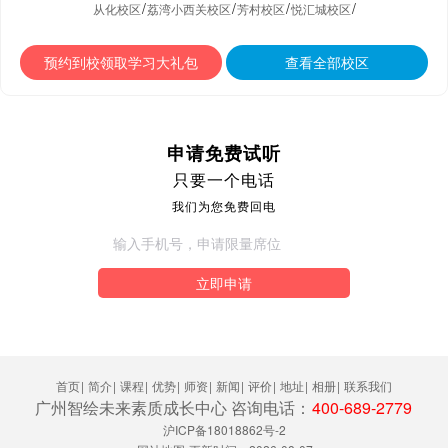
/
/
/
/
从化校区
荔湾小西关校区
芳村校区
悦汇城校区
预约到校领取学习大礼包
查看全部校区
申请免费试听
只要一个电话
我们为您免费回电
立即申请
首页
|
简介
|
课程
|
优势
|
师资
|
新闻
|
评价
|
地址
|
相册
|
联系我们
广州智绘未来素质成长中心 咨询电话：
400-689-2779
沪ICP备18018862号-2