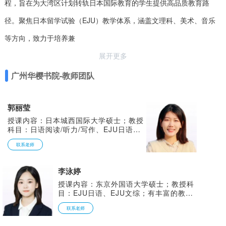
程，旨在为大湾区计划转轨日本国际教育的学生提供高品质教育路
径。聚焦日本留学试验（EJU）教学体系，涵盖文理科、美术、音乐
等方向，致力于培养兼
展开更多
广州华樱书院-教师团队
郭丽莹
授课内容：日本城西国际大学硕士；教授
科目：日语阅读/听力/写作、EJU日语；
专业知识功底扎实，思维缜密，热爱教育
联系老师
事业。对技巧和技能有深入的研究，能准
确把握重难点，注重学生基础知识和基本
方法的系统训练，重视学生审题能力和解
李泳婷
题方法等学习能力的培养。
授课内容：东京外国语大学硕士；教授科
目：EJU日语、EJU文综；有丰富的教学
经验，能清晰把握考试趋势、课程内容深
联系老师
入浅出、课堂气氛活跃。 独特口语故事
陈述法，帮助学生创造独特、新奇的口语