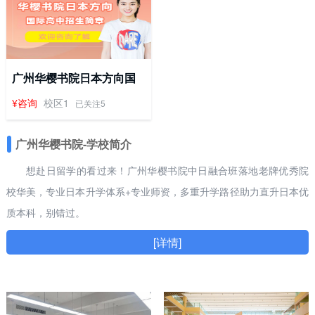
广州华樱书院日本方向国
际高中招生简章
¥咨询
校区1
已关注5
广州华樱书院-学校简介
想赴日留学的看过来！广州华樱书院中日融合班落地老牌优秀院
校华美，专业日本升学体系+专业师资，多重升学路径助力直升日本优
质本科，别错过。
[详情]