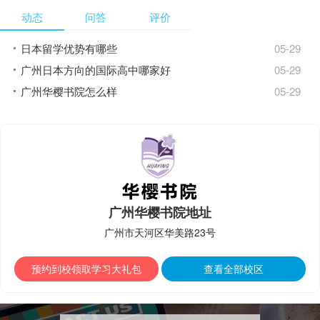
表达。 口语流畅、风趣幽默、课堂气氛
动态
问答
评价
活跃，深受学生的喜爱。
日本留学优势有哪些
05-29
广州日本方向的国际高中哪家好
05-29
广州华樱书院怎么样
05-29
广州华樱书院地址
广州市天河区华美路23号
预约到校领取学习大礼包
查看全部校区