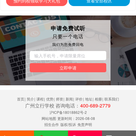
预约到校领取学习大礼包
查看全部校区
申请免费试听
只要一个电话
我们为您免费回电
立即申请
首页
|
简介
|
课程
|
优势
|
师资
|
新闻
|
评价
|
地址
|
相册
|
联系我们
广州立行学校‌ 咨询电话：
400-689-2779
沪ICP备18018862号-2
网站地图
更新时间：2026-08-08
招生合作
版权/投诉
免责声明