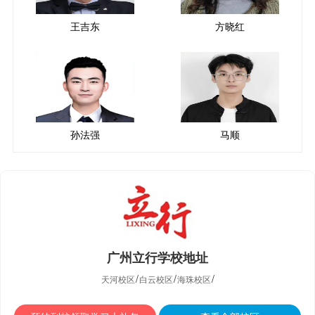
王吉东
方晓红
孙法强
马顺
广州立行学校‌地址
/
/
/
天河校区
白云校区
海珠校区