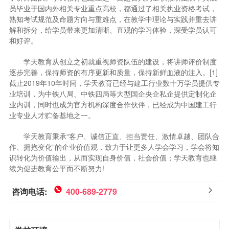
员毕业于国内外相关专业重点高校，都通过了相关执业资格考试，
熟知考试规范及命题方向与重难点，在教学中理论与实践并重去讲
解和拆分，给学员带来更加清晰、直观的学习体验，深受学员认可
和好评。
学天教育从创立之初就重视师资队伍的建设，将讲师评价制度
逐步完善，保持师资的有序更新和质量，保持新鲜血液的注入。[1]
截止2019年10年时间，学天教育已经与建工行业数十万学员提供专
业培训，为中铁八局、中铁四局等大型国企央企私企提供定制化企
业内训，同时也成为官方机构深度合作伙伴，已经成为中国建工行
业专业人才贮备基地之一。
学天教育秉承“客户、诚信正直、担当责任、激情卓越、团队合
作、拥抱变化”的企业价值观，致力于让更多人学会学习，学会将知
识转化为价值输出，从而实现自身价值，社会价值；学天教育也继
续为促进教育公平而不断努力!
咨询电话:
400-689-2779