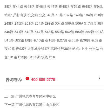
38路 夜41路 夜43路 夜46路 夜47路 夜48路 夜51路 夜68路 夜9路;
站点: 员村山顶-公交站 公交: 43路 53路 137路 140路 194路 218路
243路 245路 261路 284路 299路 504路 506路 506A 517路 518路
540路 541路 542路 547路 548路 550路 562路 583路 882路 901A
B15路 B22路 B8路 夜13路 夜18路 夜27路 夜35路 夜36路 夜39路
夜40路 夜93路 大学城专线4路 高峰快线38路;站点: 上社-公交站 公
交: B1路 B12路 B13高峰快线 B16
咨询电话:
400-689-2779
上一篇:
广州锐思教育华师附中校区
下一篇:
广州锐思教育荔湾中山八校区