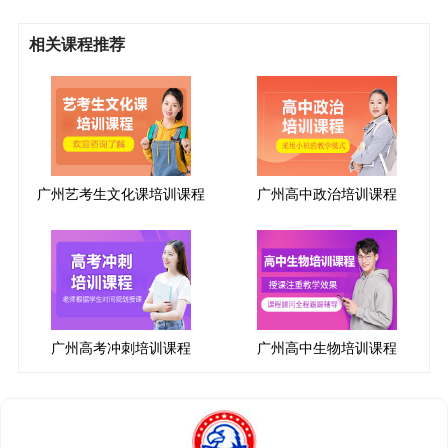
相关课程推荐
广州艺考生文化课培训课程
广州高中政治培训课程
广州高考冲刺培训课程
广州高中生物培训课程