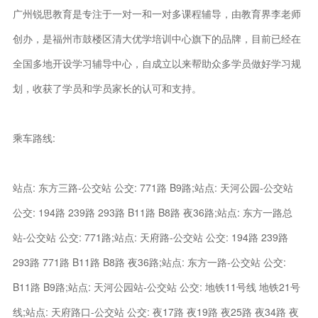
广州锐思教育是专注于一对一和一对多课程辅导，由教育界李老师
创办，是福州市鼓楼区清大优学培训中心旗下的品牌，目前已经在
全国多地开设学习辅导中心，自成立以来帮助众多学员做好学习规
划，收获了学员和学员家长的认可和支持。
乘车路线:
站点: 东方三路-公交站 公交: 771路 B9路;站点: 天河公园-公交站
公交: 194路 239路 293路 B11路 B8路 夜36路;站点: 东方一路总
站-公交站 公交: 771路;站点: 天府路-公交站 公交: 194路 239路
293路 771路 B11路 B8路 夜36路;站点: 东方一路-公交站 公交:
B11路 B9路;站点: 天河公园站-公交站 公交: 地铁11号线 地铁21号
线;站点: 天府路口-公交站 公交: 夜17路 夜19路 夜25路 夜34路 夜