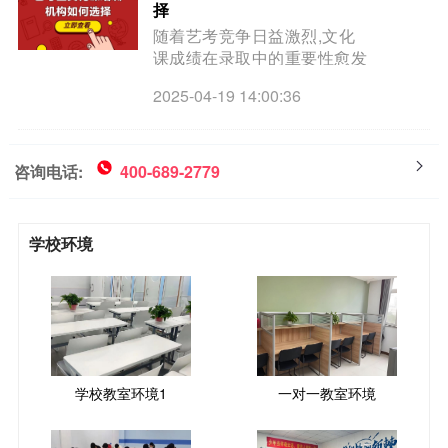
择
随着艺考竞争日益激烈,文化
课成绩在录取中的重要性愈发
凸显,选择一家优质的艺考文
2025-04-19 14:00:36
化课补习机构,对提升成绩,圆
梦理想院校至关重要,那么艺
考生文化课培训机构如何选
择？
咨询电话:
400-689-2779
学校环境
学校教室环境1
一对一教室环境