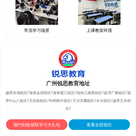
学员学习场景
上课教室环境
广州锐思教育地址
/
/
/
/
/
越秀东湖校区
海珠金碧校区
海珠鹭江校区
海珠江南西校区
荔湾广雅校区
荔
/
/
/
/
/
湾中山八校区
天府路校区
华师附中校区
天河东圃校区
长兴校区
越秀五羊校
/
区
预约到校领取学习大礼包
查看全部校区