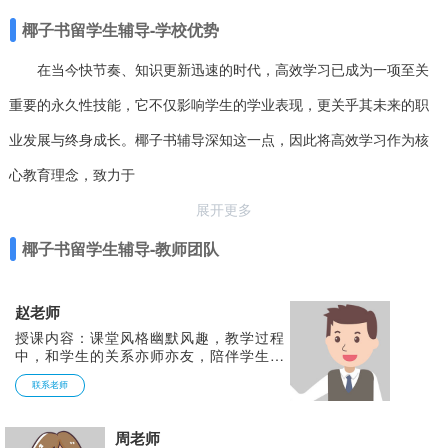
椰子书留学生辅导-学校优势
在当今快节奏、知识更新迅速的时代，高效学习已成为一项至关
重要的永久性技能，它不仅影响学生的学业表现，更关乎其未来的职
业发展与终身成长。椰子书辅导深知这一点，因此将高效学习作为核
心教育理念，致力于
展开更多
椰子书留学生辅导-教师团队
赵老师
授课内容：课堂风格幽默风趣，教学过程
中，和学生的关系亦师亦友，陪伴学生过
步。授课生动活泼，具有亲和力，深受学
联系老师
生家长喜欢，课后根据学生情况制定相关
的复习计划，督促学生完成任务。 在教
学中帮助学生发现知识盲点，同时注重拓
周老师
展文章背景知识和行文结构，帮助学生养