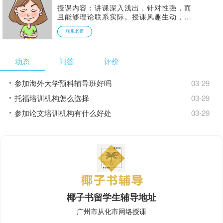
成良好的阅读习惯。
授课内容：讲课深入浅出，针对性强，而
且能够理论联系实际。授课风趣生动，知
识面广，思路开阔，授课生动形象，风格
联系老师
特别，思路清晰明彻，对各门课的讲授有
特别的方法和见解。化抽象为通俗易懂，
使枯燥的公式变得容易记忆，对考试的重
动态
问答
评价
点及难点把握准。每年都能准确预测重要
考点和方法，受到学生的欢迎。
参加海外大学预科辅导班好吗
03-29
托福培训机构怎么选择
03-29
参加论文培训机构有什么好处
03-29
椰子书留学生辅导地址
广州市从化市网络授课