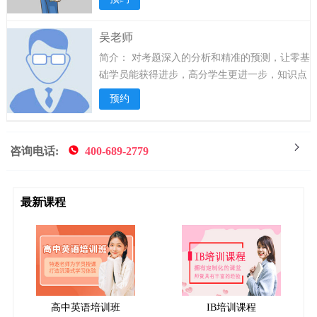
业成就:加入百度，负责人工智能大模型在医疗领
域的应用与研究，推动医疗智能化发展。教学经
吴老师
验:10年教育咨询与补课经验，擅长生物、化学、
简介：
对考题深入的分析和精准的预测，让零基
医学基础及AP生物课程。...
详情>>
础学员能获得进步，高分学生更进一步，知识点
分析透彻，广受学生好评。课堂风格轻松活泼，
预约
尤其擅长将考试知识与生活相联系，使学生便于
接受，易于掌握。上课逻辑清晰，内容详实，应
试要点模型化，了解并善于疏导学生痛点与不易
咨询电话:
400-689-2779
理解的地方。...
详情>>
最新课程
高中英语培训班
IB培训课程