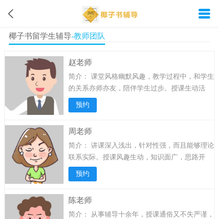
椰子书留学生辅导
-教师团队
赵老师
简介：
课堂风格幽默风趣，教学过程中，和学生
的关系亦师亦友，陪伴学生过步。授课生动活
泼，具有亲和力，深受学生家长喜欢，课后根据
预约
学生情况制定相关的复习计划，督促学生完成任
务。 在教学中帮助学生发现知识盲点，同时注重
周老师
拓展文章背景知识和行文结构，帮助学生养成良
简介：
讲课深入浅出，针对性强，而且能够理论
好的阅读习惯。...
详情>>
联系实际。授课风趣生动，知识面广，思路开
阔，授课生动形象，风格特别，思路清晰明彻，
预约
对各门课的讲授有特别的方法和见解。化抽象为
通俗易懂，使枯燥的公式变得容易记忆，对考试
陈老师
的重点及难点把握准。每年都能准确预测重要考
简介：
从事辅导十余年，授课通俗又不失严谨，
点和方法，受到学生的欢迎。...
详情>>