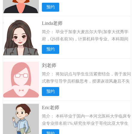
心的教学理念。多年辅导经验，精准把握应试精
预约
髓，擅长对题型和知识点归纳，讲课脉络清晰，
思路严谨，解题方法独特，风格深入浅出，使复
Linda老师
杂的知识条理化，快速帮助学员实现高分，深受
简介：
毕业于加拿大麦吉尔大学(加拿大优秀学
辅导学员好评。...
详情>>
府，QS排名前30)，计算机科学专业。本科期间
多次获得全额奖学金，加拿大高中三年平均成绩
预约
95分以上；校招加入全球四大之一的德勤咨询机
构，入职2年迅速晋升至高级数据分析师，展现
刘老师
出卓越的职业能力。...
详情>>
简介：
将知识点与学生生活紧密结合，善于发问
式教学引导学员积极思考，授课诙谐风趣且不失
重点，深受考生欢迎。不断挖掘学生潜力，热爱
预约
自己的职业，刻苦钻研教材教法。在教育教学中
遵循“爱与尊重是教育的出发点” 全心全意为孩子
Eric老师
服务，注重从兴趣教学入手，推崇个性和能力的
简介：
本科毕业于国内一本河北医科大学临床专
培养，凭借积累的经验和不断的探索，使学生乐
业专业排名前1%;研究生毕业于哥伦比亚大学生
学，爱学...
详情>>
物系，专注于生物医学工程与生物技术领域。职
预约