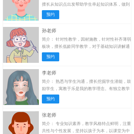
擅长从知识点出发帮助学生串起知识体系，做到
点线面结合，轻松把握重难点。有丰富的教学经
预约
验。教学重基础、重分析能力，注重学生逻辑能
力及自主性的培养；擅于发觉学生思维漏洞，而
孙老师
后通过引导、对比、总结的方式教导，从而提高
简介：
针对性教学，因材施教，针对性补齐薄弱
素质优化学习能力。对待学生亲切、有耐心，师
板块，擅长低龄同学教学，对于基础知识讲解通
生关系融洽，...
详情>>
俗易懂，挖掘学生兴趣，强调学习方法，专注于
预约
思维点拨。 给予学生知识的同时也引导学生积极
思考，深化理解，学以致用，并能从中找到乐
李老师
趣。 熟悉各类模型，思考之中举一反三，做一
简介：
熟悉与学生沟通，擅长挖掘学生潜能，鼓
题，会一类题，夯实基础之后的快、狠、准。...
励学生，寓教于乐是我的教学理念。有独立教学
详情>>
模式，从听力里抓出重要信息，培养学生从各个
预约
角度准确抓出考点。 内容通俗易懂，条理清晰，
对学生认真负责，有很强的语言交流和分析能
张老师
力。教学耐心细心，善于倾听找出学生薄弱点，
简介：
专业知识素养，教学风格特点鲜明，注重
针对性进行提升。...
详情>>
共性与个性发展，坚持以孩子为本，以课堂为中