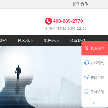
招生合作
400-689-2779
全国学习专线 8:00-22:00
评价
校区地址
学校环境
联系我们

抢返现券

在线预约
1

在线咨询

手机访问