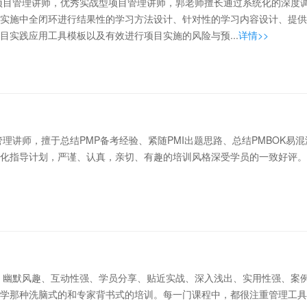
项目管理讲师，优秀实战型项目管理讲师，郭老师擅长通过系统化的深度
训实施中全闭环进行结果性的学习方法设计、针对性的学习内容设计、提供
目实践应用工具模板以及有效进行项目实施的风险与预...
详情>>
理讲师，擅于总结PMP备考经验、紧随PMI出题思路、总结PMBOK易
化指导计划，严谨、认真，亲切、有趣的培训风格深受学员的一致好评。..
、幽默风趣、互动性强、学员分享、贴近实战、深入浅出、实用性强、案
功学那种洗脑式的和专家背书式的培训。每一门课程中，都很注重管理工具