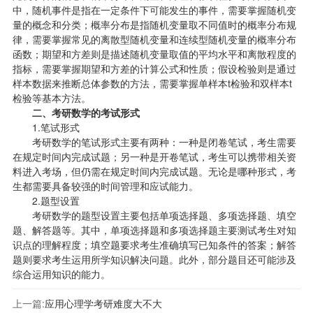
中，随机事件是指在一定条件下可能发生的事件，需要掌握随机变
量的概念和分类；概率分布是指随机变量取不同值时的概率分布规
律，需要掌握常见的离散型随机变量和连续型随机变量的概率分布
函数；期望和方差则是描述随机变量取值的平均水平和离散程度的
指标，需要掌握期望和方差的计算公式和性质；假设检验则是通过
样本数据来推断总体参数的方法，需要掌握单样本t检验和双样本t
检验等基本方法。
二、考研数学的考试形式
1.笔试形式
考研数学的笔试形式主要有两种：一种是闭卷笔试，考生需要
在规定时间内完成试题；另一种是开卷笔试，考生可以携带相关资
料进入考场，但仍需在规定时间内完成试题。无论是哪种形式，考
生都需要具备较强的时间管理和应试能力。
2.题型设置
考研数学的题型设置主要包括单项选择题、多项选择题、填空
题、解答题等。其中，单项选择题和多项选择题主要测试考生对知
识点的理解程度；填空题要求考生准确填写已知条件的答案；解答
题则要求考生运用所学知识解决问题。此外，部分题目还可能涉及
综合运用知识的能力。
上一篇:
应用心理学考研难度大不大