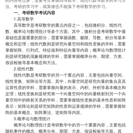
的内容有点多，需要考生掌握高等数学、线性代数等数学的学习方
法。考研的学习中，就算难也不能落下考研数学的学习。
一、考研数学考试内容
1.高等数学
高等数学是考研数学的重点内容之一，包括微积分、线性代
数、概率论与数理统计等多个方面。其中，微积分是考研数学中最
基础也是最重要的部分，需要掌握函数、极限、导数、积分等基本
概念和定理；线性代数则是研究向量空间和线性变换的学科，需要
掌握矩阵、行列式、特征值和特征向量等内容；概率论与数理统计
则是研究随机现象规律的学科，需要掌握概率分布、期望、方差、
假设检验等基本概念和方法。
2.线性代数
线性代数是考研数学的另一个重点内容，主要包括向量空间、
线性变换、矩阵论等方面。其中，向量空间是研究向量的集合及其
运算性质的学科，需要掌握向量的表示、内积、外积等基本概念和
定理；线性变换则是研究将一个向量空间中的向量映射到另一个向
量空间中的映射关系的学科，需要掌握线性变换的基本性质和矩阵
表示；矩阵论则是研究矩阵的性质和运算规律的学科，需要掌握矩
阵的基本概念、矩阵乘法、逆矩阵等内容。
3.概率论与数理统计
概率论与数理统计是考研数学中的另一个重要内容，主要包括
随机事件的概念、概率分布、期望、方差、假设检验等方面。其