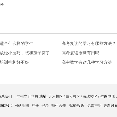
么样
适合什么样的学生
高考复读的学习有哪些方法？
高考复读放松小技巧，您和孩子需了解!
高考复读报班有用吗
培训机构好不好
高中数学有这几种学习方法
联系我们
|
广州立行学校‌
地址:
天河校区
/
白云校区
/
海珠校区
/ 咨询电话：4
862号-2
网站地图
注册
登录
招生合作
版权/投诉
免责声明
更新时间：2