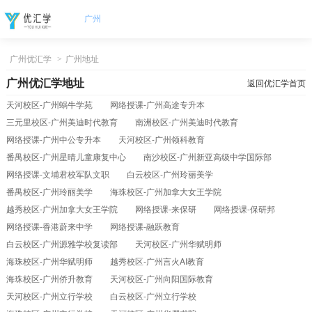
广州
广州优汇学
>
广州地址
广州优汇学地址
返回优汇学首页
天河校区-广州蜗牛学苑
网络授课-广州高途专升本
三元里校区-广州美迪时代教育
南洲校区-广州美迪时代教育
网络授课-广州中公专升本
天河校区-广州领科教育
番禺校区-广州星晴儿童康复中心
南沙校区-广州新亚高级中学国际部
网络授课-文埔君校军队文职
白云校区-广州玲丽美学
番禺校区-广州玲丽美学
海珠校区-广州加拿大女王学院
越秀校区-广州加拿大女王学院
网络授课-来保研
网络授课-保研邦
网络授课-香港蔚来中学
网络授课-融跃教育
白云校区-广州源雅学校复读部
天河校区-广州华赋明师
海珠校区-广州华赋明师
越秀校区-广州言火AI教育
海珠校区-广州侨升教育
天河校区-广州向阳国际教育
天河校区-广州立行学校‌
白云校区-广州立行学校‌