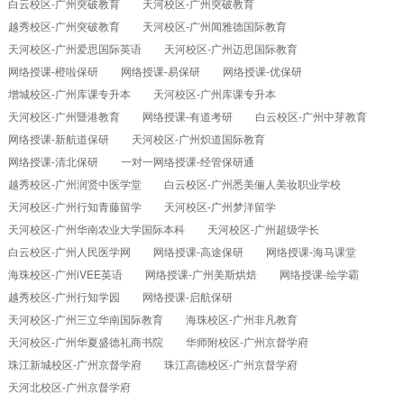
白云校区-广州突破教育
天河校区-广州突破教育
越秀校区-广州突破教育
天河校区-广州闻雅德国际教育
天河校区-广州爱思国际英语
天河校区-广州迈思国际教育
网络授课-橙啦保研
网络授课-易保研
网络授课-优保研
增城校区-广州库课专升本
天河校区-广州库课专升本
天河校区-广州暨港教育
网络授课-有道考研
白云校区-广州中芽教育
网络授课-新航道保研
天河校区-广州炽道国际教育
网络授课-清北保研
一对一网络授课-经管保研通
越秀校区-广州润贤中医学堂
白云校区-广州悉美俪人美妆职业学校
天河校区-广州行知青藤留学
天河校区-广州梦洋留学
天河校区-广州华南农业大学国际本科
天河校区-广州超级学长
白云校区-广州人民医学网
网络授课-高途保研
网络授课-海马课堂
海珠校区-广州iVEE英语
网络授课-广州美斯烘焙
网络授课-绘学霸
越秀校区-广州行知学园
网络授课-启航保研
天河校区-广州三立华南国际教育
海珠校区-广州非凡教育
天河校区-广州华夏盛德礼商书院
华师附校区-广州京督学府
珠江新城校区-广州京督学府
珠江高德校区-广州京督学府
天河北校区-广州京督学府