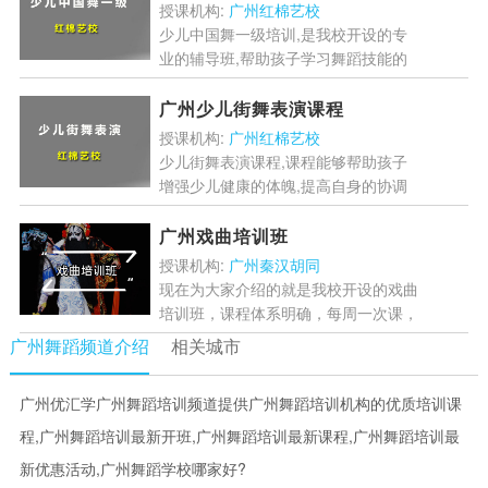
授课机构:
广州红棉艺校
少儿中国舞一级培训,是我校开设的专
业的辅导班,帮助孩子学习舞蹈技能的
同时也从舞蹈中认知中国,提高肢体协
调性,课程可以强化孩子感觉统合,开发
广州少儿街舞表演课程
大脑艺术潜能等....
[详情]
授课机构:
广州红棉艺校
少儿街舞表演课程,课程能够帮助孩子
增强少儿健康的体魄,提高自身的协调
能力,由浅至深学习街舞的基本知识,培
养音乐节奏感,提升舞台表演能力....
[详
广州戏曲培训班
情]
授课机构:
广州秦汉胡同
现在为大家介绍的就是我校开设的戏曲
培训班，课程体系明确，每周一次课，
大家可以零基础进行学习，最终培养身
广州舞蹈频道介绍
相关城市
段气质，灵活身体协调性，掌握一定演
唱技巧，提高审美情趣。...
[详情]
广州优汇学广州舞蹈培训频道提供广州舞蹈培训机构的优质培训课
程,广州舞蹈培训最新开班,广州舞蹈培训最新课程,广州舞蹈培训最
新优惠活动,广州舞蹈学校哪家好?