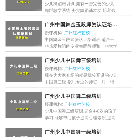
少儿舞蹈培训班,拥有一套完善的少儿
舞蹈教学系统,夯实舞蹈基本功,培养孩
子的坚强意志力,让孩子以后学习的道
路中良性发展,提高心理素质,提升舞台
广州中国舞金玉段师资认证培训班
表演能力....
[详情]
授课机构:
广州红棉艺校
中国舞金玉段师资认证培训班,适合一
些热爱舞蹈的专业舞蹈教师和一些大学
生等,帮助孩子孩子认识美,掌美,以下就
是中国舞金玉段师资认证培训班课程介
广州少儿中国舞三级培训
绍....
[详情]
授课机构:
广州红棉艺校
现在为大家介绍的就是我校开设的少儿
中国舞三级培训,专业的师资一对一辅
导,喜欢舞蹈的小朋友均可报名参加,能
够强化孩子感觉统合,开发大脑艺术潜
广州少儿中国舞二级培训
能等....
[详情]
授课机构:
广州红棉艺校
少儿中国舞二级培训,适合4-6岁的孩子
学习,能够帮助孩子提高心理素质,提高
自身气质,课程为学员提供个性化定制
服务,每个学员都是VIP....
[详情]
广州少儿中国舞一级培训