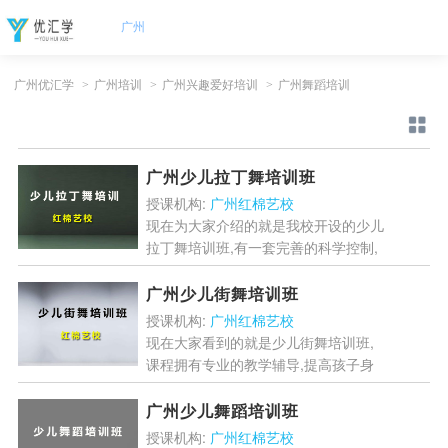
广州
广州优汇学
>
广州培训
>
广州兴趣爱好培训
>
广州舞蹈培训
广州少儿拉丁舞培训班
授课机构:
广州红棉艺校
现在为大家介绍的就是我校开设的少儿
拉丁舞培训班,有一套完善的科学控制,
提升孩子气质,提高身体协调能力,为孩
子提供丰富的舞台表演机会....
[详情]
广州少儿街舞培训班
授课机构:
广州红棉艺校
现在大家看到的就是少儿街舞培训班,
课程拥有专业的教学辅导,提高孩子身
体协调能力,课程拥有自有教材，循序
渐进，深入浅出，夯实舞蹈基本功....
广州少儿舞蹈培训班
[详情]
授课机构:
广州红棉艺校