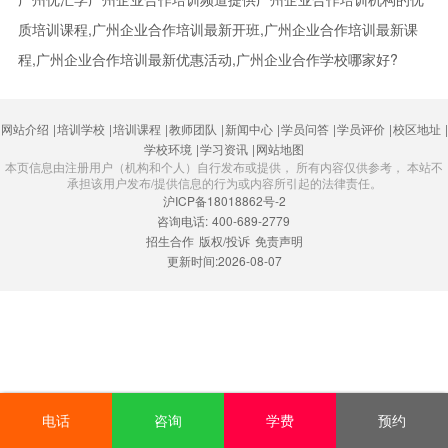
质培训课程,广州企业合作培训最新开班,广州企业合作培训最新课
程,广州企业合作培训最新优惠活动,广州企业合作学校哪家好?
网站介绍
|
培训学校
|
培训课程
|
教师团队
|
新闻中心
|
学员问答
|
学员评价
|
校区地址
|
学校环境
|
学习资讯
|
网站地图
本页信息由注册用户（机构和个人）自行发布或提供， 所有内容仅供参考， 本站不
承担该用户发布/提供信息的行为或内容所引起的法律责任。
沪ICP备18018862号-2
咨询电话:
400-689-2779
招生合作
版权/投诉
免责声明
更新时间:2026-08-07
电话
咨询
学费
预约