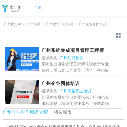
广州
广州优汇学
>
广州培训
>
广州建筑工程培训
>
广州企业合作培训
广州系统集成项目管理工程师
授课机构:
广州红日教育
系统集成项目管理工程师培训教学专业
高效，重点难点全覆盖，适合一些想提
升自己综合项目管理能力的人，掌握系
统集成项目管理的知识体系等知识。...
广州企业团体培训
[详情]
授课机构:
广州优路职业培训
此课程按照企业自身要求来进行动态安
排和调整，精细化授课体系，授课老师
风格幽默，讲解生动，善于用案例带入
广州企业合作频道介绍
相关城市
到知识点的讲解，让你爱上学习，以授
课生动、重难点把握透彻。...
[详情]
广州优汇学广州企业合作培训频道提供广州企业合作培训机构的优