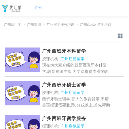
广州
广州优汇学
>
广州培训
>
广州留学服务培训
>
广州西班牙留学培训
广州西班牙本科留学
授课机构:
广州启德留学
现在为大家介绍的就是西班牙本科留
学,教育资源丰富,为学员提供专业的西
班牙本科申请时间规划,西班牙实行“宽
进严出”的教学理念,让学生受到更好的
广州西班牙硕士留学
教育....
[详情]
授课机构:
广州启德留学
西班牙硕士留学,强大的教育背景,申请
英语授课需要雅思6分或以上,首先帮助
学生初步了解院校及选读专业的申请要
求,以下就是西班牙硕士留学知识点....
广州西班牙留学服务
[详情]
授课机构:
广州启德留学