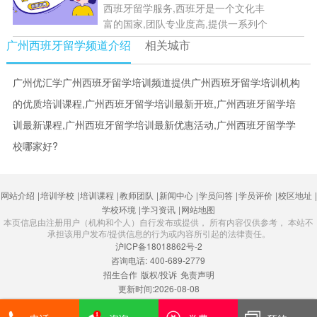
西班牙留学服务,西班牙是一个文化丰
富的国家,团队专业度高,提供一系列个
性化服务,有专属的西班牙项目顾问为
广州西班牙留学频道介绍
相关城市
学生做出精细指导.来帮助学生规划留
学和人生....
[详情]
广州优汇学广州西班牙留学培训频道提供广州西班牙留学培训机构
的优质培训课程,广州西班牙留学培训最新开班,广州西班牙留学培
训最新课程,广州西班牙留学培训最新优惠活动,广州西班牙留学学
校哪家好?
网站介绍
|
培训学校
|
培训课程
|
教师团队
|
新闻中心
|
学员问答
|
学员评价
|
校区地址
|
学校环境
|
学习资讯
|
网站地图
本页信息由注册用户（机构和个人）自行发布或提供， 所有内容仅供参考， 本站不
承担该用户发布/提供信息的行为或内容所引起的法律责任。
沪ICP备18018862号-2
咨询电话:
400-689-2779
招生合作
版权/投诉
免责声明
更新时间:2026-08-08