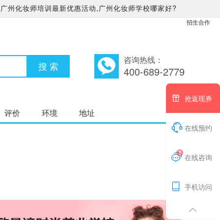
广州化妆师培训最新优惠活动,广州化妆师学校哪家好?
招生合作
咨询热线：
400-689-2779

抢返现券
评价
环境
地址

在线预约
1

在线咨询

手机访问