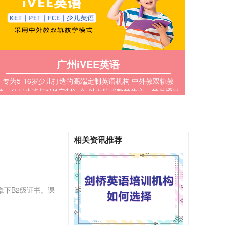
广州iVEE英语
专为5-16岁少儿打造的高端定制英语机构 中外教双轨教
学，分层小班与1V1定制结合 以主题式教学为主，学员通过
讨论练习提升实际应用能力
相关资讯推荐
拿下B2级证书。课