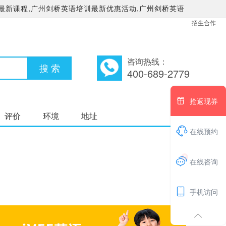
最新课程,广州剑桥英语培训最新优惠活动,广州剑桥英语
招生合作
咨询热线：
400-689-2779

抢返现券
评价
环境
地址

在线预约
1

在线咨询

手机访问