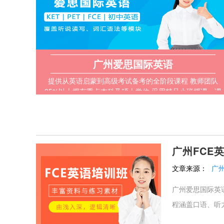
广州爱思国际英语
提供从英语启蒙到高级考试备考的全阶段课程 教师团队
95%以上拥有重点本科及硕士学位 采用精品小班授课，课
堂互动性强，注重学生参与度
广州FCE
文章来源：
广
广州爱思国际英
程涵盖口语、听