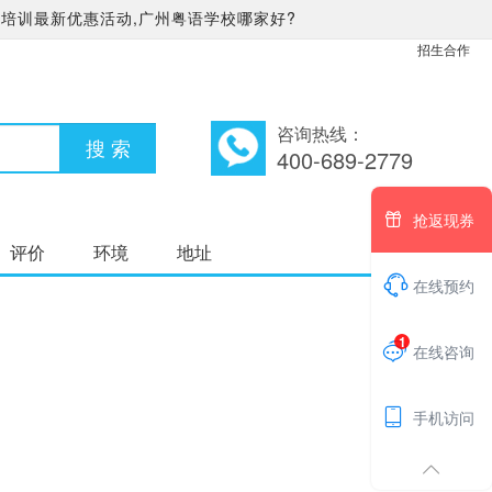
培训最新优惠活动,广州粤语学校哪家好?
招生合作
咨询热线：
400-689-2779

抢返现券
评价
环境
地址

在线预约
1

在线咨询

手机访问