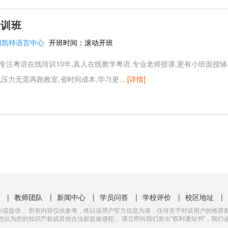
培训班
州凯特语言中心
开班时间：
滚动开班
专注粤语在线培训10年,真人在线教学粤语,专业老师授课,更有小班面授辅
无压力无需再跑教室,省时间成本,学习更...
[详情]
|
教师团队
|
新闻中心
|
学员问答
|
学校评价
|
校区地址
|
布或提供， 所有内容仅供参考，终以该用户官方信息为准，任何关于对该用户的推荐都
认为您的知识产权或其他合法权益被侵犯， 请立即向我们发出"权利通知书"，我们会及时修