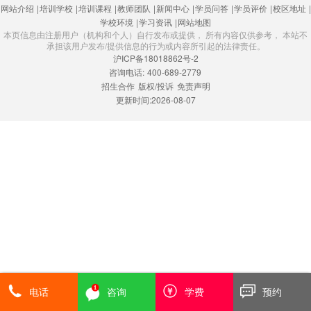
网站介绍
|
培训学校
|
培训课程
|
教师团队
|
新闻中心
|
学员问答
|
学员评价
|
校区地址
|
学校环境
|
学习资讯
|
网站地图
本页信息由注册用户（机构和个人）自行发布或提供， 所有内容仅供参考， 本站不
承担该用户发布/提供信息的行为或内容所引起的法律责任。
沪ICP备18018862号-2
咨询电话:
400-689-2779
招生合作
版权/投诉
免责声明
更新时间:2026-08-07
电话
咨询
学费
预约